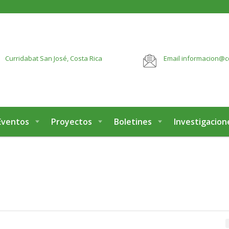
botón:
VER MÁS
Curridabat
San José, Costa Rica
Email
informacion@c
Eventos
Proyectos
Boletines
Investigacion