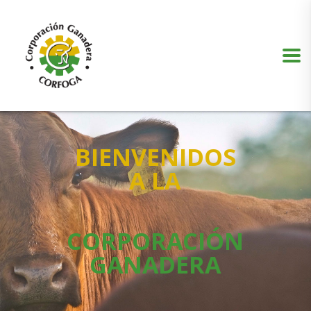
Puede realizar quejas, sugerencias y comentarios dando clic en el siguiente
botón:
VER MÁS
BIENVENIDOS
A LA
CORPORACIÓN
GANADERA