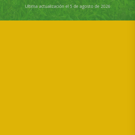
Ultima actualización el 5 de agosto de 2026
CORFOGA es un ente público no estatal, creado por la Ley N°7837,
que tiene como objetivo el fomento de la ganadería bovina de Costa
Rica.
Ultima actualización del Sitio Web el
21 de julio de 2026