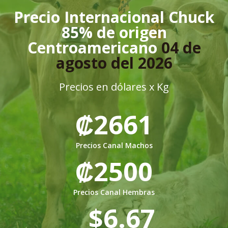
Precio Internacional Chuck
85% de origen
Centroamericano
04 de
agosto del 2026
Precios en dólares x Kg
₡2661
Precios Canal Machos
₡2500
Precios Canal Hembras
$6
.67