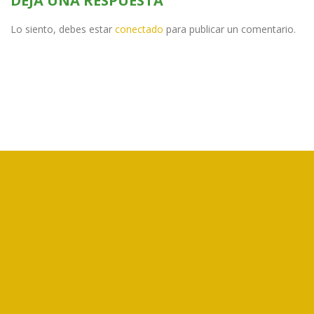
DEJA UNA RESPUESTA
Lo siento, debes estar
conectado
para publicar un comentario.
CORFOGA es un ente público no estatal, creado por la Ley N°7837,