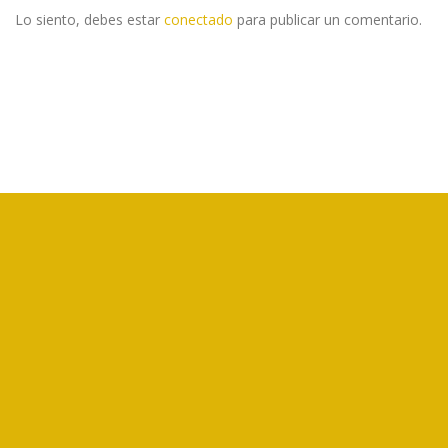
Lo siento, debes estar
conectado
para publicar un comentario.
CORFOGA es un ente público no estatal, creado por la Ley N°7837,
que tiene como objetivo el fomento de la ganadería bovina de Costa