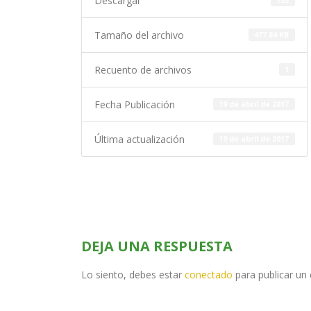
Descargar
155
Tamaño del archivo
477.84 KB
Recuento de archivos
1
Fecha Publicación
19 de abril de 2017
Última actualización
19 de abril de 2017
DEJA UNA RESPUESTA
Lo siento, debes estar
conectado
para publicar un