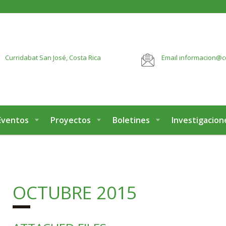
botón:
VER MÁS
Curridabat
San José, Costa Rica
Email
informacion@c
Eventos
Proyectos
Boletines
Investigacion
OCTUBRE 2015