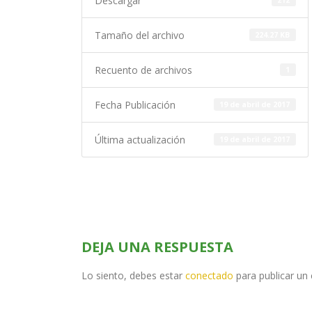
Descargar
212
Tamaño del archivo
224.27 KB
Recuento de archivos
1
Fecha Publicación
19 de abril de 2017
Última actualización
19 de abril de 2017
DEJA UNA RESPUESTA
Lo siento, debes estar
conectado
para publicar un