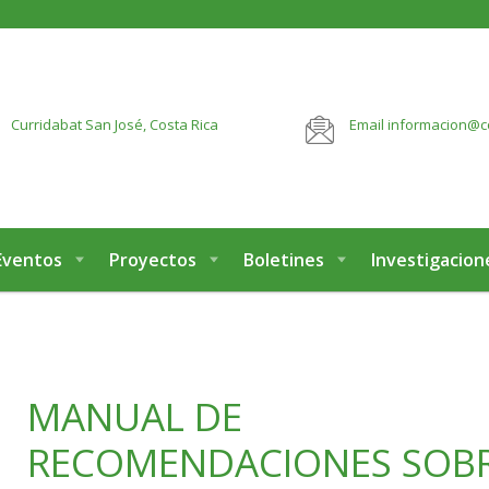
botón:
VER MÁS
Curridabat
San José, Costa Rica
Email
informacion@c
Eventos
Proyectos
Boletines
Investigacion
MANUAL DE
RECOMENDACIONES SOB