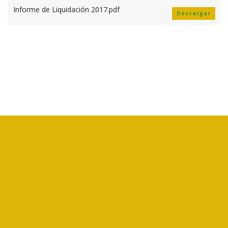
Informe de Liquidación 2017.pdf
Descargar
CORFOGA es un ente público no estatal, creado por la Ley N°7837,