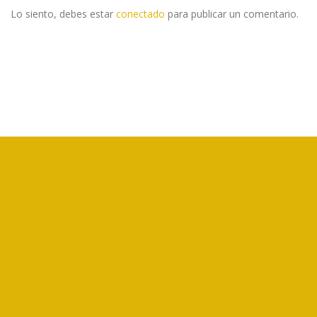
Lo siento, debes estar
conectado
para publicar un comentario.
CORFOGA es un ente público no estatal, creado por la Ley N°7837,
que tiene como objetivo el fomento de la ganadería bovina de Costa