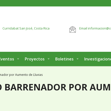
botón:
VER MÁS
Curridabat
San José, Costa Rica
Email
informacion@c
Eventos
Proyectos
Boletines
Investigacion
nador por Aumento de Lluvias
 BARRENADOR POR AUME