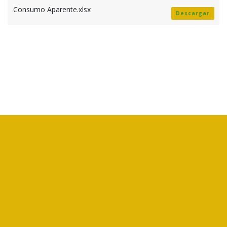
Consumo Aparente.xlsx
Descargar
CORFOGA es un ente público no estatal, creado por la Ley N°7837,