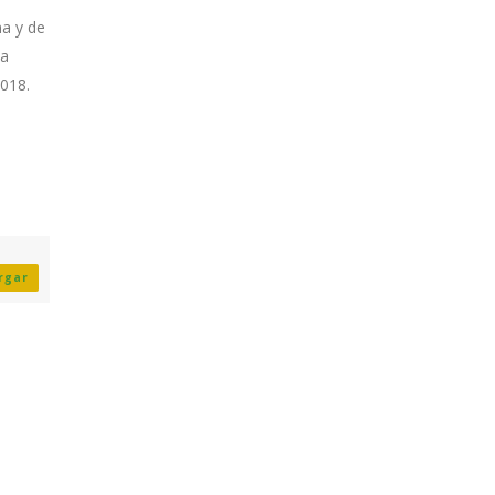
na y de
la
2018.
rgar