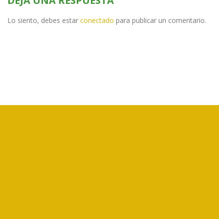
DEJA UNA RESPUESTA
Lo siento, debes estar
conectado
para publicar un comentario.
CORFOGA es un ente público no estatal, creado por la Ley N°7837,