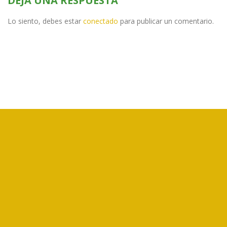
DEJA UNA RESPUESTA
Lo siento, debes estar
conectado
para publicar un comentario.
CORFOGA es un ente público no estatal, creado por la Ley N°7837,