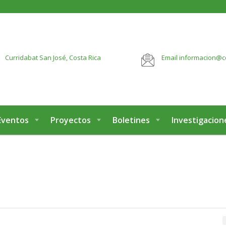
botón:
VER MÁS
Curridabat
San José, Costa Rica
Email
informacion@c
Eventos
Proyectos
Boletines
Investigacion