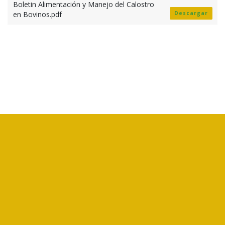
Boletin Alimentación y Manejo del Calostro
en Bovinos.pdf
Descargar
CORFOGA es un ente público no estatal, creado por la Ley N°7837,