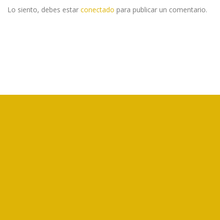
Lo siento, debes estar
conectado
para publicar un comentario.
CORFOGA es un ente público no estatal, creado por la Ley N°7837,
que tiene como objetivo el fomento de la ganadería bovina de Costa