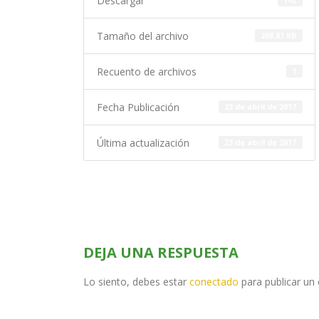
Descargar
142
Tamaño del archivo
208.87 KB
Recuento de archivos
1
Fecha Publicación
23 de abril de 2017
Última actualización
23 de abril de 2017
DEJA UNA RESPUESTA
Lo siento, debes estar
conectado
para publicar un