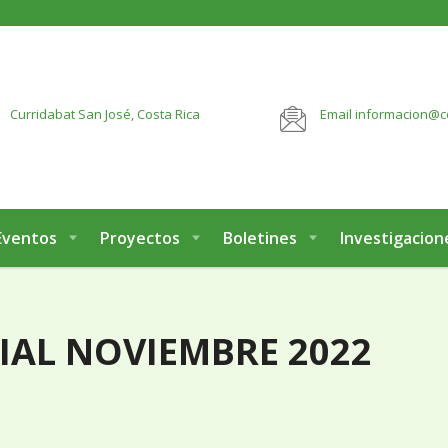
botón:
VER MÁS
Curridabat
San José, Costa Rica
Email
informacion@c
Eventos
Proyectos
Boletines
Investigacion
AL NOVIEMBRE 2022